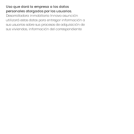
Uso que dará la empresa a los datos
personales otorgados por los usuarios.
Desarrolladora inmobiliaria Innova asunción
utilizará estos datos para entregar información a
sus usuarios sobre sus procesos de adquisición de
sus viviendas, información del correspondiente
proyecto inmobiliario u otros de interés, con el fin
de proporcionar el mejor servicio posible,
particularmente para mantener un registro de
usuarios y mejorar nuestros productos y servicios. Es
posible que se haga envío de correos electrónicos
periódicamente a través de nuestros sitios con
ofertas especiales, nuevos servicios o productos y
otra información publicitaria que consideremos
relevante para usted o que pueda brindarle algún
beneficio. Estos correos electrónicos serán enviados
a la dirección que usted proporcione y podrán ser
cancelados en cualquier momento.
Para dejar de recibir comunicaciones.
Sin perjuicio de lo anterior, en cualquier momento
el usuario podrá solicitar la restricción de la
recopilación o el uso de información personal que
es proporcionada en nuestros portales web o redes
sociales. Su eliminación de la base de datos se
puede solicitar a través de correo electrónico
a
contacto@innovavision.cl
o a través de los
distintos portales web accediendo al link “si desea
ser removido de nuestra base de datos haga click