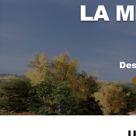
LA M
Des
U