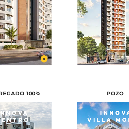
>
80% VENDI
5% VENDIDO
TREGADO 100% POZO
Innova
Innov
Centro
VILLA M