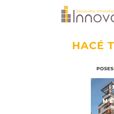
HACÉ T
POS
me