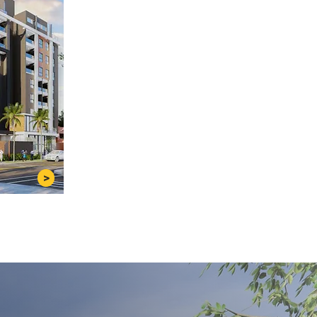
>
IDO