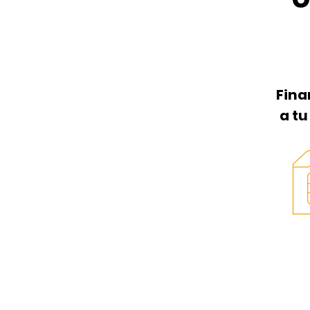
Fina
a t