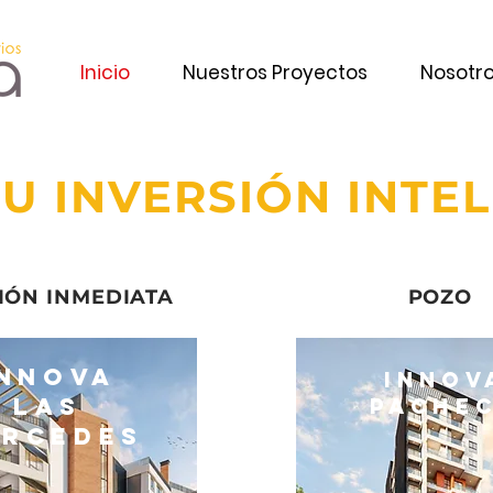
Inicio
Nuestros Proyectos
Nosotr
U INVERSIÓN INTE
ESIÓN INMEDIATA POZO
innova
Innov
Las
PACHE
rcedes