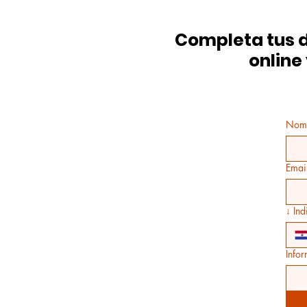
Completa tus d
online
Nom
Emai
↓ Ind
Info