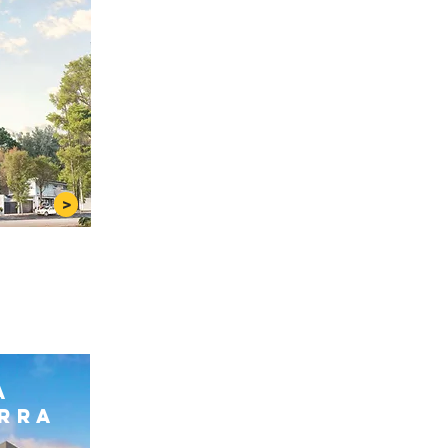
>
DO
a
ORRA