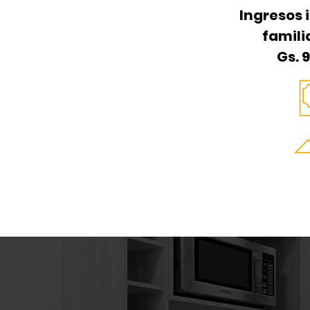
Ingresos 
famili
Gs. 