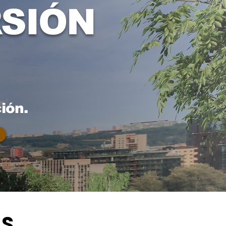
RSIÓN
ión.
AS